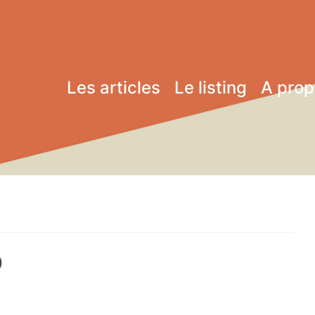
Les articles
Le listing
A pro
0