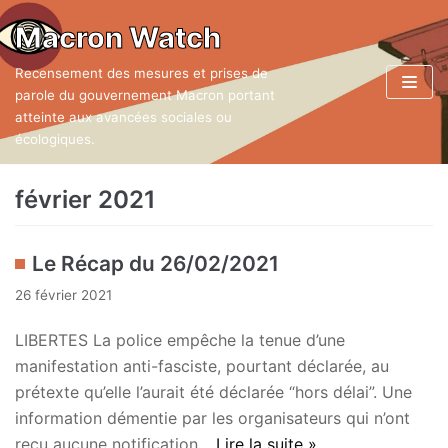
Aller
Macron Watch
au
Recensement des mesures et prises de
contenu
parole du gouvernement Macron portant
atteinte aux avancées sociales ou
écologiques.
février 2021
Le Récap du 26/02/2021
26 février 2021
LIBERTES La police empêche la tenue d’une
manifestation anti-fasciste, pourtant déclarée, au
prétexte qu’elle l’aurait été déclarée “hors délai”. Une
information démentie par les organisateurs qui n’ont
reçu aucune notification…
Lire la suite »