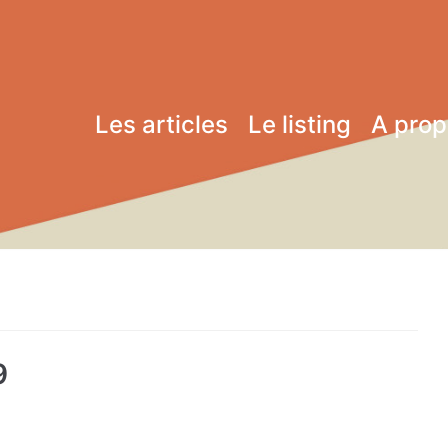
Les articles
Le listing
A pro
9