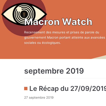
Aller
au
contenu
Macron Watch
Recensement des mesures et prises de parole du
gouvernement Macron portant atteinte aux avancées
sociales ou écologiques.
septembre 2019
Le Récap du 27/09/201
27 septembre 2019