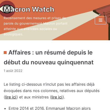
Aller
Macron Watch
au
Recensement des mesures et prises de
contenu
parole du gouvernement Macron portant
atteinte aux avancées sociales ou
écologiques.
Affaires : un résumé depuis le
début du nouveau quinquennat
1 août 2022
Le listing ci-dessous n’inclut pas les affaires déjà
évoquées dans nos colonnes, relatives aux députés
(
lire ici
) et aux ministres (
lire ici
).
Entre 2014 et 2016, Emmanuel Macron alors