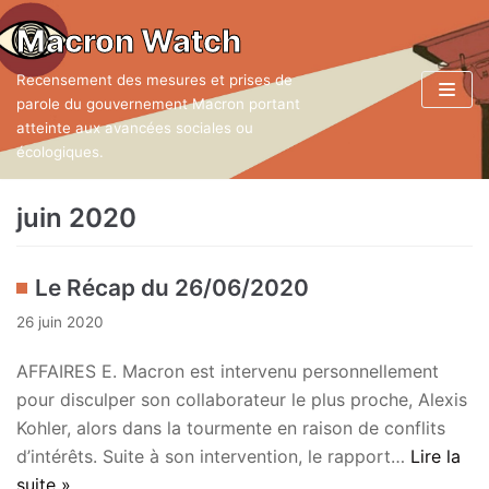
Aller
Macron Watch
au
Recensement des mesures et prises de
contenu
parole du gouvernement Macron portant
atteinte aux avancées sociales ou
écologiques.
juin 2020
Le Récap du 26/06/2020
26 juin 2020
AFFAIRES E. Macron est intervenu personnellement
pour disculper son collaborateur le plus proche, Alexis
Kohler, alors dans la tourmente en raison de conflits
d’intérêts. Suite à son intervention, le rapport…
Lire la
suite »