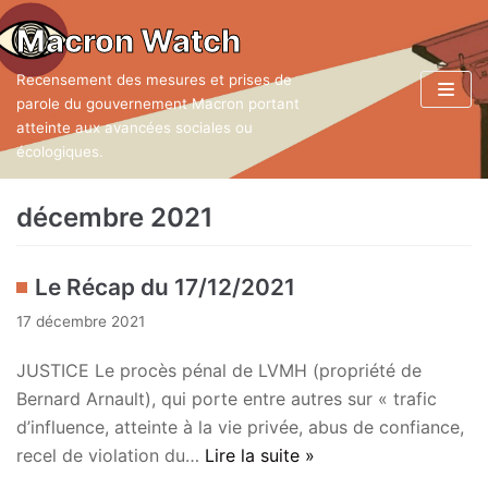
Aller
Macron Watch
au
Recensement des mesures et prises de
contenu
parole du gouvernement Macron portant
atteinte aux avancées sociales ou
écologiques.
décembre 2021
Le Récap du 17/12/2021
17 décembre 2021
JUSTICE Le procès pénal de LVMH (propriété de
Bernard Arnault), qui porte entre autres sur « trafic
d’influence, atteinte à la vie privée, abus de confiance,
recel de violation du…
Lire la suite »