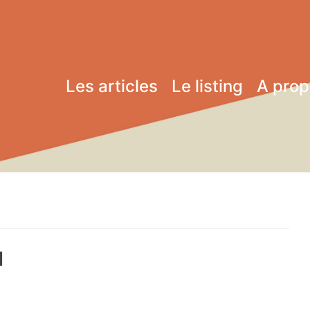
Les articles
Le listing
A pro
1