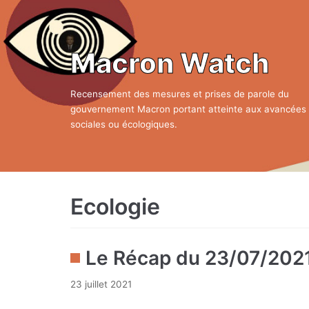
Aller
au
contenu
Macron Watch
Recensement des mesures et prises de parole du
gouvernement Macron portant atteinte aux avancées
sociales ou écologiques.
Ecologie
Le Récap du 23/07/202
23 juillet 2021