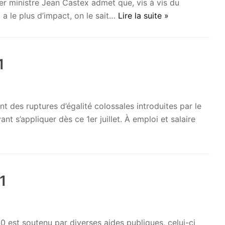
er ministre Jean Castex admet que, vis à vis du
 a le plus d’impact, on le sait…
Lire la suite »
1
des ruptures d’égalité colossales introduites par le
 s’appliquer dès ce 1er juillet. À emploi et salaire
1
 est soutenu par diverses aides publiques, celui-ci