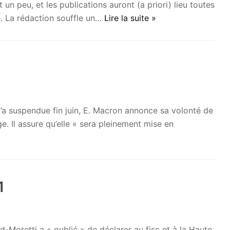
 un peu, et les publications auront (a priori) lieu toutes
. La rédaction souffle un…
Lire la suite »
1
a suspendue fin juin, E. Macron annonce sa volonté de
. Il assure qu’elle « sera pleinement mise en
1
-Moretti a « oublié » de déclarer au fisc et à la Haute