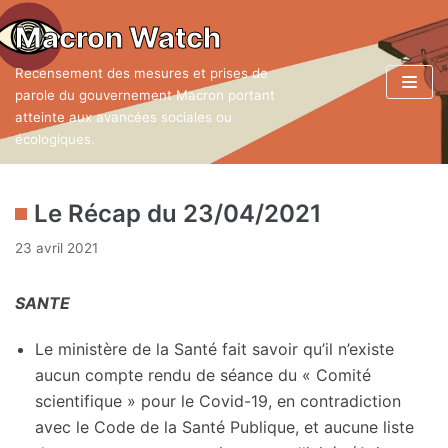
Aller
Macron Watch
au
Recensement des mesures et prises de
contenu
parole du gouvernement Macron portant
atteinte aux avancées sociales ou
écologiques.
Le Récap du 23/04/2021
23 avril 2021
SANTE
Le ministère de la Santé fait savoir qu’il n’existe
aucun compte rendu de séance du « Comité
scientifique » pour le Covid-19, en contradiction
avec le Code de la Santé Publique, et aucune liste