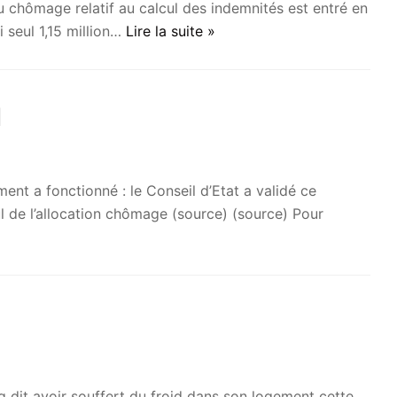
chômage relatif au calcul des indemnités est entré en
i seul 1,15 million…
Lire la suite »
1
 a fonctionné : le Conseil d’Etat a validé ce
l de l’allocation chômage (source) (source) Pour
1
dit avoir souffert du froid dans son logement cette