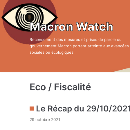
Aller
au
contenu
Macron Watch
Recensement des mesures et prises de parole du
gouvernement Macron portant atteinte aux avancées
sociales ou écologiques.
Eco / Fiscalité
Le Récap du 29/10/202
29 octobre 2021