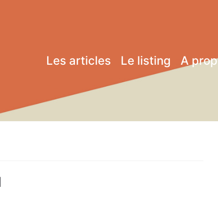
Les articles
Le listing
A pro
1