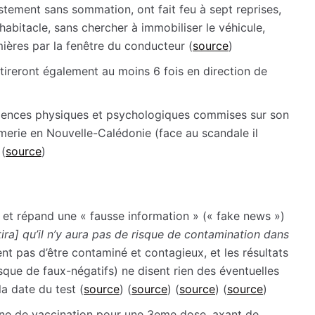
stement sans sommation, ont fait feu à sept reprises,
habitacle, sans chercher à immobiliser le véhicule,
ières par la fenêtre du conducteur (
source
)
s tireront également au moins 6 fois en direction de
olences physiques et psychologiques commises sur son
erie en Nouvelle-Calédonie (face au scandale il
 (
source
)
t et répand une « fausse information » (« fake news »)
tira] qu’il n’y aura pas de risque de contamination dans
ent pas d’être contaminé et contagieux, et les résultats
isque de faux-négatifs) ne disent rien des éventuelles
la date du test (
source
) (
source
) (
source
) (
source
)
gne de vaccination pour une 3eme dose, axant de