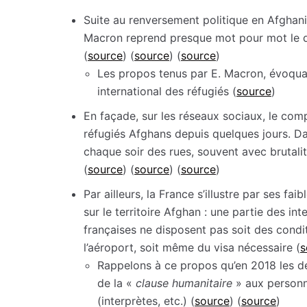
Suite au renversement politique en Afghanist
Macron reprend presque mot pour mot le dis
(
source
) (
source
) (
source
)
Les propos tenus par E. Macron, évoquant
international des réfugiés (
source
)
En façade, sur les réseaux sociaux, le comp
réfugiés Afghans depuis quelques jours. Da
chaque soir des rues, souvent avec brutalit
(
source
) (
source
) (
source
)
Par ailleurs, la France s’illustre par ses fa
sur le territoire Afghan : une partie des in
françaises ne disposent pas soit des condi
l’aéroport, soit même du visa nécessaire (
s
Rappelons à ce propos qu’en 2018 les dé
de la «
clause humanitaire
» aux personne
(interprètes, etc.) (
source
) (
source
)