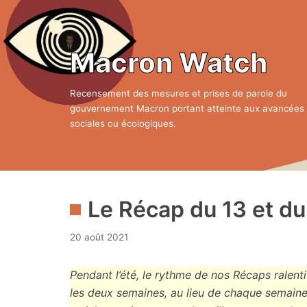
Aller
au
contenu
Macron Watch
Recensement des mesures et prises de parole du
gouvernement Macron portant atteinte aux avancées
sociales ou écologiques.
Le Récap du 13 et d
20 août 2021
Pendant l’été, le rythme de nos Récaps ralentit
les deux semaines, au lieu de chaque semaine