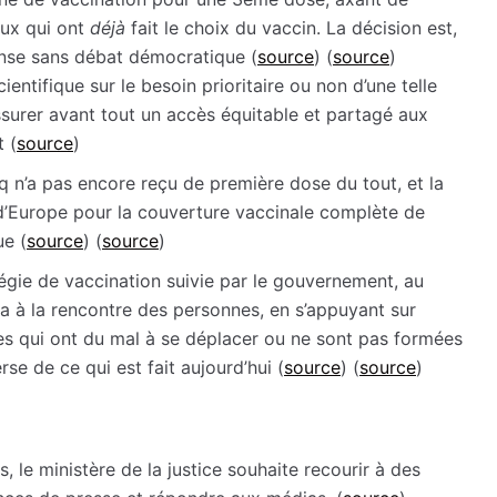
eux qui ont
déjà
fait le choix du vaccin. La décision est,
ense sans débat démocratique (
source
) (
source
)
ientifique sur le besoin prioritaire ou non d’une telle
assurer avant tout un accès équitable et partagé aux
t (
source
)
q n’a pas encore reçu de première dose du tout, et la
 d’Europe pour la couverture vaccinale complète de
ue (
source
) (
source
)
atégie de vaccination suivie par le gouvernement, au
va à la rencontre des personnes, en s’appuyant sur
les qui ont du mal à se déplacer ou ne sont pas formées
rse de ce qui est fait aujourd’hui (
source
) (
source
)
 le ministère de la justice souhaite recourir à des