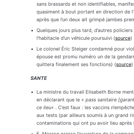
sans brassards et non identifiables, manife
quasiment à bout portant en direction de l’
après que l’un deux ait grimpé jambes prem
Quelques jours plus tard, d’autres policier
l’habitacle d’un véhicule poursuivi (
source
)
Le colonel Éric Steiger condamné pour vi
épouse est promu numéro un de la gendarm
quittera finalement ses fonctions) (
source
)
SANTE
La ministre du travail Elisabeth Borne men
en déclarant que le «
pass sanitaire [garan
ce lieu
« . C’est faux : les vaccins n’empêch
aux tests (par ailleurs soumis à un grand r
contaminations qui ont pu avoir lieu après 
E. Macron presse l’ouverture de la campa