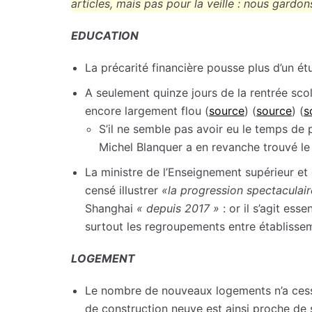
articles, mais pas pour la veille : nous gardons
EDUCATION
La précarité financière pousse plus d’un é
A seulement quinze jours de la rentrée scol
encore largement flou (
source
) (
source
) (
s
S’il ne semble pas avoir eu le temps de p
Michel Blanquer a en revanche trouvé le 
La ministre de l’Enseignement supérieur et
censé illustrer
«la progression spectaculai
Shanghai
«
depuis 2017
»
: or il s’agit esse
surtout les regroupements entre établissem
LOGEMENT
Le nombre de nouveaux logements n’a cessé
de construction neuve est ainsi proche de 