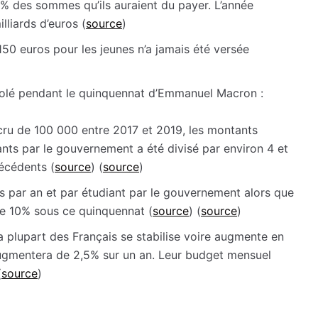
0% des sommes qu’ils auraient du payer. L’année
illiards d’euros (
source
)
50 euros pour les jeunes n’a jamais été versée
golé pendant le quinquennat d’Emmanuel Macron :
ccru de 100 000 entre 2017 et 2019, les montants
iants par le gouvernement a été divisé par environ 4 et
écédents (
source
) (
source
)
s par an et par étudiant par le gouvernement alors que
de 10% sous ce quinquennat (
source
) (
source
)
 la plupart des Français se stabilise voire augmente en
 augmentera de 2,5% sur un an. Leur budget mensuel
(
source
)