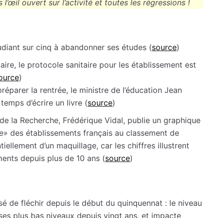
 l’œil ouvert sur l’activité et toutes les régressions !
tudiant sur cinq à abandonner ses études (
source
)
aire, le protocole sanitaire pour les établissement est
ource
)
réparer la rentrée, le ministre de l’éducation Jean
temps d’écrire un livre (
source
)
 de la Recherche, Frédérique Vidal, publie un graphique
re»
des établissements français au classement de
ntiellement d’un maquillage, car les chiffres illustrent
ents depuis plus de 10 ans (
source
)
 de fléchir depuis le début du quinquennat : le niveau
ses plus bas niveaux depuis vingt ans, et impacte