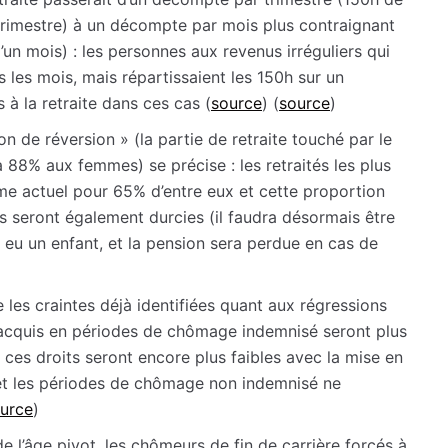
 trimestre) à un décompte par mois plus contraignant
un mois) : les personnes aux revenus irréguliers qui
 les mois, mais répartissaient les 150h sur un
s à la retraite dans ces cas (
source
) (
source
)
on de réversion » (la partie de retraite touché par le
à 88% aux femmes) se précise : les retraités les plus
e actuel pour 65% d’entre eux et cette proportion
ès seront également durcies (il faudra désormais être
eu un enfant, et la pension sera perdue en cas de
e les craintes déjà identifiées quant aux régressions
te acquis en périodes de chômage indemnisé seront plus
 ces droits seront encore plus faibles avec la mise en
 et les périodes de chômage non indemnisé ne
urce
)
de l’âge pivot, les chômeurs de fin de carrière forcés à