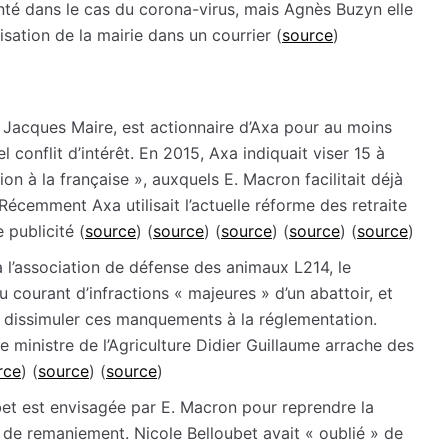
anté dans le cas du corona-virus, mais Agnès Buzyn elle
sation de la mairie dans un courrier (
source
)
, Jacques Maire, est actionnaire d’Axa pour au moins
 conflit d’intérêt. En 2015, Axa indiquait viser 15 à
n à la française », auxquels E. Macron facilitait déjà
Récemment Axa utilisait l’actuelle réforme des retraite
 publicité (
source
) (
source
) (
source
) (
source
) (
source
)
à l’association de défense des animaux L214, le
 au courant d’infractions « majeures » d’un abattoir, et
r dissimuler ces manquements à la réglementation.
le ministre de l’Agriculture Didier Guillaume arrache des
rce
) (
source
) (
source
)
bet est envisagée par E. Macron pour reprendre la
de remaniement. Nicole Belloubet avait « oublié » de