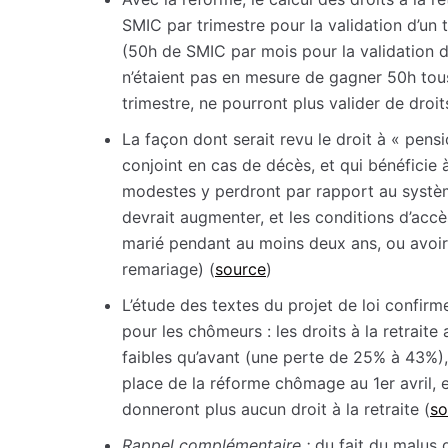
SMIC par trimestre pour la validation d’un
(50h de SMIC par mois pour la validation d’
n’étaient pas en mesure de gagner 50h tous
trimestre, ne pourront plus valider de droit
La façon dont serait revu le droit à « pensi
conjoint en cas de décès, et qui bénéficie 
modestes y perdront par rapport au systèm
devrait augmenter, et les conditions d’acc
marié pendant au moins deux ans, ou avoir 
remariage) (
source
)
L’étude des textes du projet de loi confirm
pour les chômeurs : les droits à la retrai
faibles qu’avant (une perte de 25% à 43%),
place de la réforme chômage au 1er avril,
donneront plus aucun droit à la retraite (
so
Rappel complémentaire :
du fait du malus 