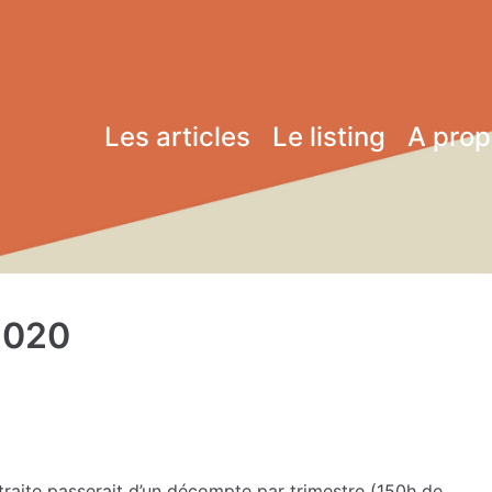
Les articles
Le listing
A pro
2020
retraite passerait d’un décompte par trimestre (150h de