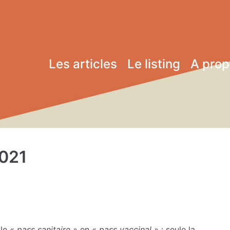
Les articles
Le listing
A pro
2021
 le
«
pass sanitaire
»
en
«
pass vaccinal
»
: seule la