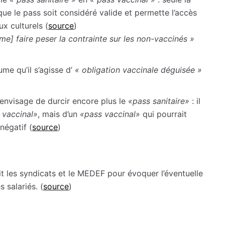
ue le pass soit considéré valide et permette l’accès
ux culturels (
source
)
me] faire peser la contrainte sur les non-vaccinés
»
ume qu’il s’agisse d’
«
obligation vaccinale déguisée
»
envisage de durcir encore plus le
«pass sanitaire»
: il
 vaccinal»
, mais d’un
«pass vaccinal»
qui pourrait
négatif (
source
)
it les syndicats et le MEDEF pour évoquer l’éventuelle
 salariés. (
source
)