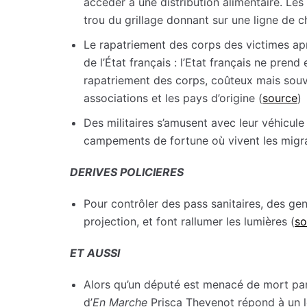
accéder à une distribution alimentaire. Les
trou du grillage donnant sur une ligne de c
Le rapatriement des corps des victimes aprè
de l’État français : l’Etat français ne pren
rapatriement des corps, coûteux mais souve
associations et les pays d’origine (
source
)
Des militaires s’amusent avec leur véhicule
campements de fortune où vivent les migra
DERIVES POLICIERES
Pour contrôler des pass sanitaires, des ge
projection, et font rallumer les lumières (
so
ET AUSSI
Alors qu’un député est menacé de mort par 
d’
En Marche
Prisca Thevenot répond à un le