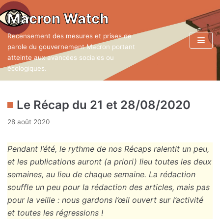
Aller
Macron Watch
au
Recensement des mesures et prises de
contenu
parole du gouvernement Macron portant
atteinte aux avancées sociales ou
écologiques.
Le Récap du 21 et 28/08/2020
28 août 2020
Pendant l’été, le rythme de nos Récaps ralentit un peu,
et les publications auront (a priori) lieu toutes les deux
semaines, au lieu de chaque semaine. La rédaction
souffle un peu pour la rédaction des articles, mais pas
pour la veille : nous gardons l’œil ouvert sur l’activité
et toutes les régressions !