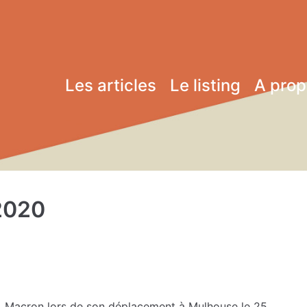
Les articles
Le listing
A pro
2020
 E. Macron lors de son déplacement à Mulhouse le 25