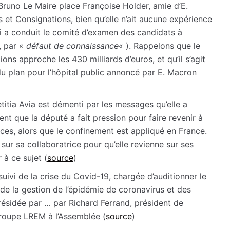
Bruno Le Maire place Françoise Holder, amie d’E.
 et Consignations, bien qu’elle n’ait aucune expérience
ui a conduit le comité d’examen des candidats à
, par «
défaut de connaissance
« ). Rappelons que le
ns approche les 430 milliards d’euros, et qu’il s’agit
du plan pour l’hôpital public annoncé par E. Macron
itia Avia est démenti par les messages qu’elle a
ent que la député a fait pression pour faire revenir à
nces, alors que le confinement est appliqué en France.
 sur sa collaboratrice pour qu’elle revienne sur ses
 à ce sujet (
source
)
uivi de la crise du Covid-19, chargée d’auditionner le
 de la gestion de l’épidémie de coronavirus et des
ésidée par … par Richard Ferrand, président de
groupe LREM à l’Assemblée (
source
)