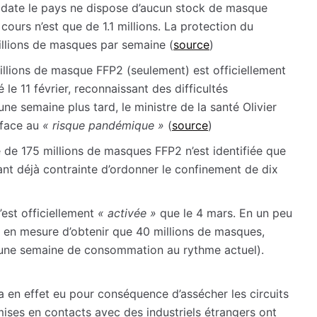
e date le pays ne dispose d’aucun stock de masque
urs n’est que de 1.1 millions. La protection du
illions de masques par semaine (
source
)
 millions de masque FFP2 (seulement) est officiellement
 le 11 février, reconnaissant des difficultés
ne semaine plus tard, le ministre de la santé Olivier
face au
« risque pandémique »
(
source
)
e 175 millions de masques FFP2 n’est identifiée que
urtant déjà contrainte d’ordonner le confinement de dix
’est officiellement
« activée »
que le 4 mars. En un peu
té en mesure d’obtenir que 40 millions de masques,
 une semaine de consommation au rythme actuel).
 a en effet eu pour conséquence d’assécher les circuits
mises en contacts avec des industriels étrangers ont