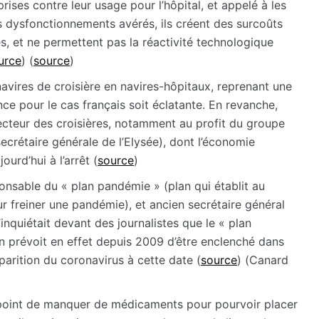
ises contre leur usage pour l’hôpital, et appelé à les
es dysfonctionnements avérés, ils créent des surcoûts
es, et ne permettent pas la réactivité technologique
urce
) (
source
)
avires de croisière en navires-hôpitaux, reprenant une
ce pour le cas français soit éclatante. En revanche,
secteur des croisières, notamment au profit du groupe
ecrétaire générale de l’Elysée), dont l’économie
urd’hui à l’arrêt (
source
)
ponsable du « plan pandémie » (plan qui établit au
ur freiner une pandémie), et ancien secrétaire général
’inquiétait devant des journalistes que le « plan
n prévoit en effet depuis 2009 d’être enclenché dans
pparition du coronavirus à cette date (
source
) (Canard
le point de manquer de médicaments pour pourvoir placer