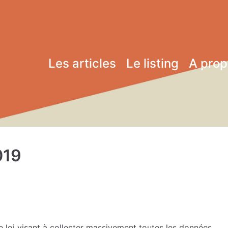
Les articles
Le listing
A pro
019
e loi visant à collecter massivement toutes les données