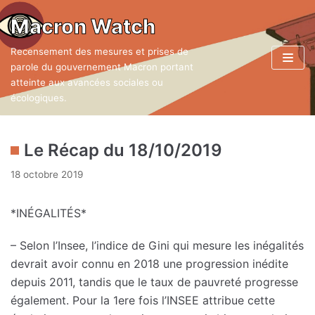
Aller
Macron Watch
au
Recensement des mesures et prises de
contenu
parole du gouvernement Macron portant
atteinte aux avancées sociales ou
écologiques.
Le Récap du 18/10/2019
18 octobre 2019
*INÉGALITÉS*
– Selon l’Insee, l’indice de Gini qui mesure les inégalités
devrait avoir connu en 2018 une progression inédite
depuis 2011, tandis que le taux de pauvreté progresse
également. Pour la 1ere fois l’INSEE attribue cette